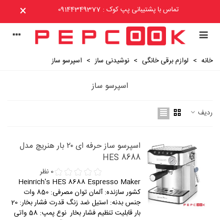
×
تماس با پشتیبانی پپ کوک : 09144349377
خانه
>
لوازم برقی خانگی
>
نوشیدنی ساز
>
اسپرسو ساز
اسپرسو ساز
ردیف
اسپرسو ساز حرفه ای ۲۰ بار هنریچ مدل
HES 8688
0 نظر
Heinrich's HES 8688 Espresso Maker
کشور سازنده: آلمان توان مصرفی: 850 وات
جنس بدنه: استیل ضد زنگ قدرت فشار بخار: 20
بار قابلیت تنظیم فشار بخار نوع پمپ: 58 واتی