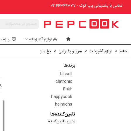
تماس با پشتیبانی پپ کوک : 09144349377
لوازم آشپزخانه
لوازم ب
خانه
>
لوازم آشپزخانه
>
سرو و پذیرایی
>
یخ ساز
برندها
bissell
clatronic
رد
Fakir
happycook
heinrichs
تامین‌کننده‌ها
بدون تامین‌کننده