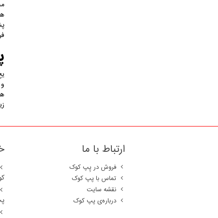
مش
هم
پش
فر
پ
یخ
و 
ها
زی
ارتباط با ما
خ
فروش در پِپ کوک
کو
تماس با پپ کوک
نقشه سایت
پپ
درباره‌ی پپ کوک