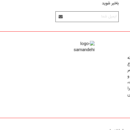
با‌خبر شوید
ه
ع
ر
و
،
ا
س