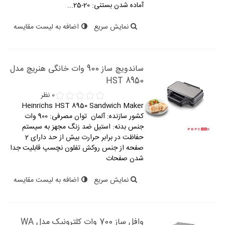
آماده شدن بستنی: 20-25...
نمایش سریع
اضافه به لیست مقایسه
ساندویچ ساز 900 وات خانگی هنریچ مدل
HST 8950
0 نظر
Heinrichs HST 8950 Sandwich Maker
کشور سازنده: آلمان توان مصرفی: 900 وات
جنس بدنه: استیل ضد زنگ مجهز به سیستم
حفاظت در برابر حرارت بیش از حد دارای 2
صفحه از جنس روکش تفلون نچسپ قابلیت جدا
شدن صفحات
نمایش سریع
اضافه به لیست مقایسه
وافل ساز 700 وات کلترونیک مدل WA