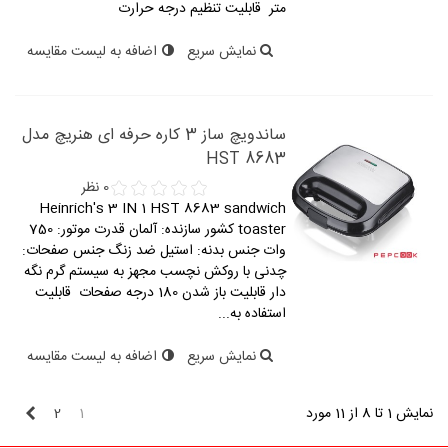
متر قابلیت تنظیم درجه حرارت
نمایش سریع
اضافه به لیست مقایسه
ساندویچ ساز 3 کاره حرفه ای هنریچ مدل
HST 8683
0 نظر
Heinrich's 3 IN 1 HST 8683 sandwich
toaster کشور سازنده: آلمان قدرت موتور: 750
وات جنس بدنه: استیل ضد زنگ جنس صفحات:
چدنی با روکش نچسب مجهز به سیستم گرم نگه
دار قابلیت باز شدن 180 درجه صفحات قابلیت
استفاده به...
نمایش سریع
اضافه به لیست مقایسه
بعدی
نمایش 1 تا 8 از 11 مورد
1
2