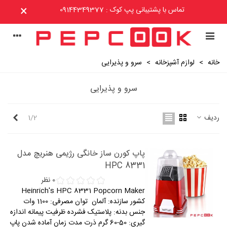
×
تماس با پشتیبانی پپ کوک : 09144349377
خانه
>
لوازم آشپزخانه
>
سرو و پذیرایی
سرو و پذیرایی
بعدی
ردیف
1/2
پاپ کورن ساز خانگی رژیمی هنریچ مدل
HPC 8331
0 نظر
Heinrich's HPC 8331 Popcorn Maker
کشور سازنده: آلمان توان مصرفی: 1100 وات
جنس بدنه: پلاستیک فشرده ظرفیت پیمانه اندازه
گیری: 50-60 گرم ذرت مدت زمان آماده شدن پاپ